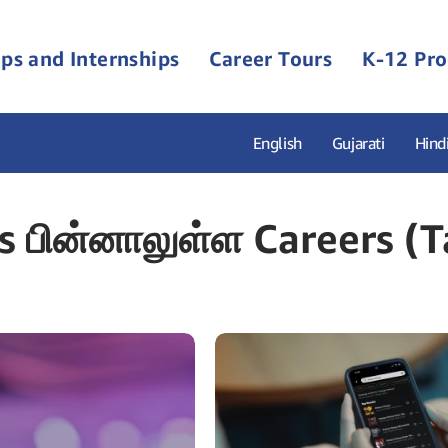
ps and Internships
Career Tours
K-12 Pr
English
Gujarati
Hind
 பின்னாலுள்ள Careers (T