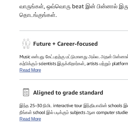
வாருங்கள், ஒவ்வொரு beat இன் பின்னால் இருக்
தொடங்குங்கள்.
Future + Career-focused
Music என்பது கேட்பதற்கு மட்டுமானது அல்ல. அதன் பின்னால்
கற்பிக்கும் scientists இருக்கிறார்கள், artists மற்றும் pla
ஒவ்வொரு song ஐயும் பாதுகாக்கும் lawyers இருக்கிறார்கள்.
Read More
கேட்பவர்களுக்கும், கனவு காண்பவர்களுக்கும் இடமிருக்கிறது
Aligned to grade standard
இந்த 25–30 நிமிட interactive tour இந்தியாவின் schools இ
நீங்கள் school இல் படிக்கும் subjects ஆன computer studi
(கணிதம்) மற்றும் social science (சமூக அறிவியல்) ஆகி
Read More
tour இணைக்கிறது.…