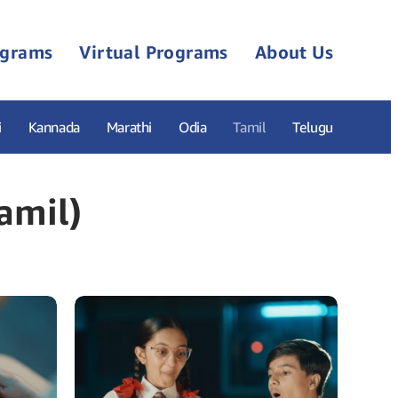
ograms
Virtual Programs
About Us
i
Kannada
Marathi
Odia
Tamil
Telugu
amil)