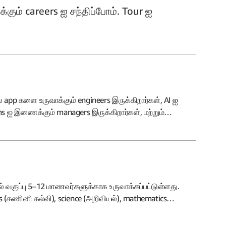
கும் careers ஐ சந்திப்போம். Tour ஐ
 app களை உருவாக்கும் engineers இருக்கிறார்கள், AI ஐ
tforms ஐ இணைக்கும் managers இருக்கிறார்கள், மற்றும்
 வரும் நாளில் எல்லா வகையான சிந்திப்பவர்களுக்கும், கேள்வி
 என்று இந்த tour காட்டுகிறத.
ல் வகுப்பு 5–12 மாணவர்களுக்காக உருவாக்கப்பட்டுள்ளது.
es (கணினி கல்வி), science (அறிவியல்), mathematics
யவற்றை Amazon Music இன் உண்மையான careers உடன் இந்த